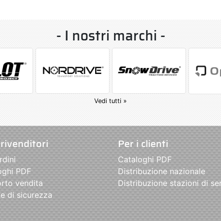
- I nostri marchi -
Vedi tutti »
 rivenditori
Per i clienti
rdini
Cataloghi PDF
oghi PDF
Distribuzione nazionale
rto vendita
Distribuzione stazioni di se
e di sicurezza