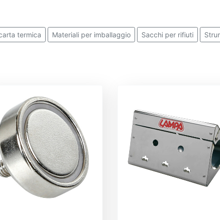
 carta termica
Materiali per imballaggio
Sacchi per rifiuti
Stru
nser
Carta asciugatutto
Fazzoletti di carta
Saponi e detergen