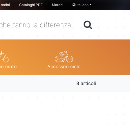
ordini
Cataloghi PDF
Marchi
Italiano
che fanno la differenza
ri moto
Accessori ciclo
8 articoli