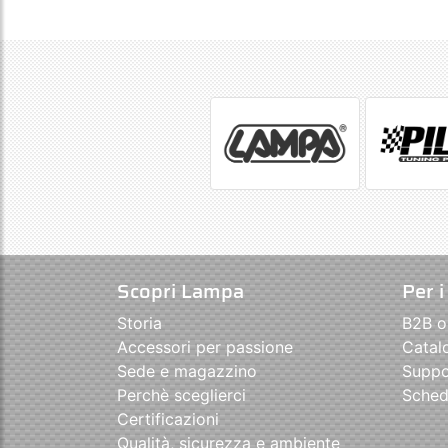
Scopri Lampa
Per i
Storia
B2B o
Accessori per passione
Catal
Sede e magazzino
Suppo
Perchè sceglierci
Sched
Certificazioni
Qualità, sicurezza e ambiente