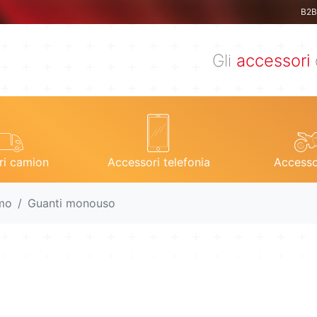
B2B 
Gli
accessori
ri camion
Accessori telefonia
Accesso
mo
Guanti monouso