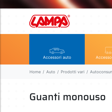
Accessori auto
Accesso
Home
Auto
Prodotti vari
Autoconsu
Guanti monouso