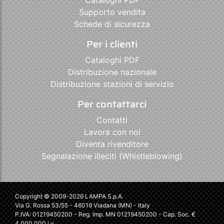
Supporto vendita
Schede di sicurezza
Per i clienti
Cataloghi PDF
Distribuzione nazionale
Distribuzione stazioni di servizio
Per contattarci
Contatti
Lavora con noi
Diventa rivenditore
Segnalazione illeciti (Whistleblowing)
Copyright © 2009-2026 LAMPA S.p.A.
Via G. Rossa 53/55 - 46019 Viadana (MN) - Italy
P.IVA: 01219450200 - Reg. Imp. MN 01219450200 - Cap. Soc. €
4.000.000 i.v.