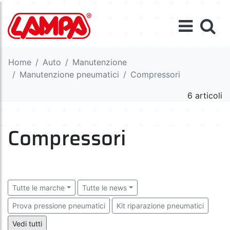
Home
Auto
Manutenzione
Manutenzione pneumatici
Compressori
6 articoli
Compressori
Tutte le marche
Tutte le news
Prova pressione pneumatici
Kit riparazione pneumatici
Compressori
Pompe a pedale
Vedi tutti