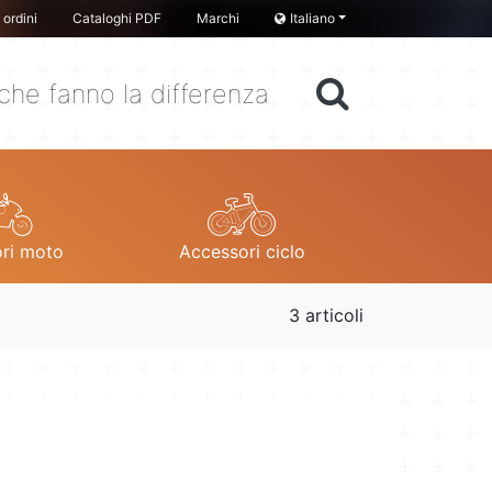
ordini
Cataloghi PDF
Marchi
Italiano
che fanno la differenza
ri moto
Accessori ciclo
3 articoli