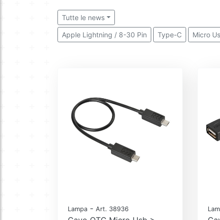
Tutte le news
Apple Lightning / 8-30 Pin
Type-C
Micro U
-
Lampa
Art. 38936
Lam
Cavo OTG Micro Usb >
Ca