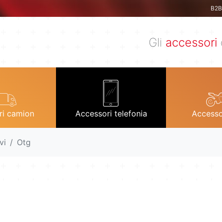
B2B 
Gli
accessori
ri camion
Accessori telefonia
Accesso
vi
Otg