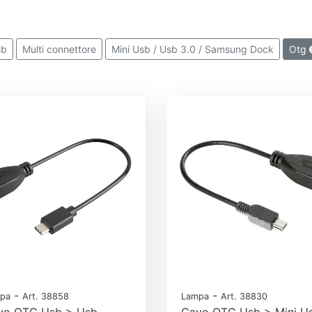
sb
Multi connettore
Mini Usb / Usb 3.0 / Samsung Dock
Otg
-
-
pa
Art. 38858
Lampa
Art. 38830
vo OTG Usb > Usb
Cavo OTG Usb > Mini Us