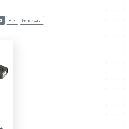
Aux
Fermacavi
b -