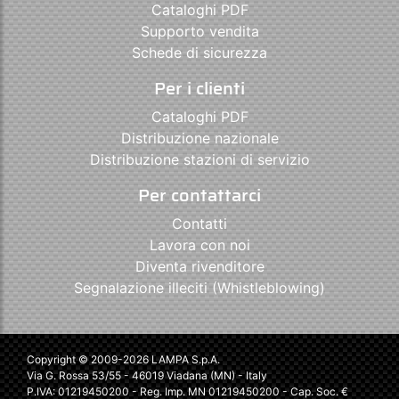
Cataloghi PDF
Supporto vendita
Schede di sicurezza
Per i clienti
Cataloghi PDF
Distribuzione nazionale
Distribuzione stazioni di servizio
Per contattarci
Contatti
Lavora con noi
Diventa rivenditore
Segnalazione illeciti (Whistleblowing)
Copyright © 2009-2026 LAMPA S.p.A.
Via G. Rossa 53/55 - 46019 Viadana (MN) - Italy
P.IVA: 01219450200 - Reg. Imp. MN 01219450200 - Cap. Soc. €