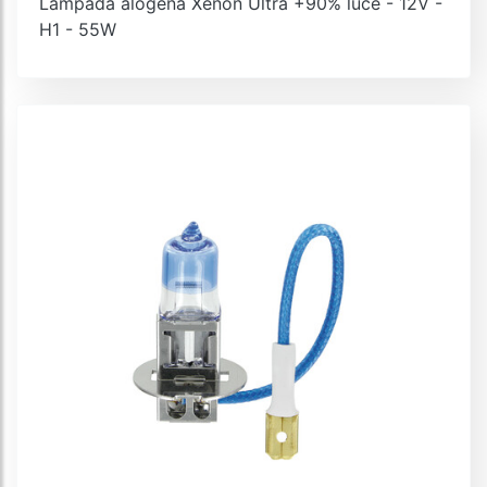
Lampada alogena Xenon Ultra +90% luce - 12V -
H1 - 55W