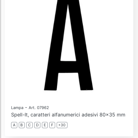
-
Lampa
Art. 07962
Spell-It, caratteri alfanumerici adesivi 80x35 mm
A
B
C
D
E
F
+30