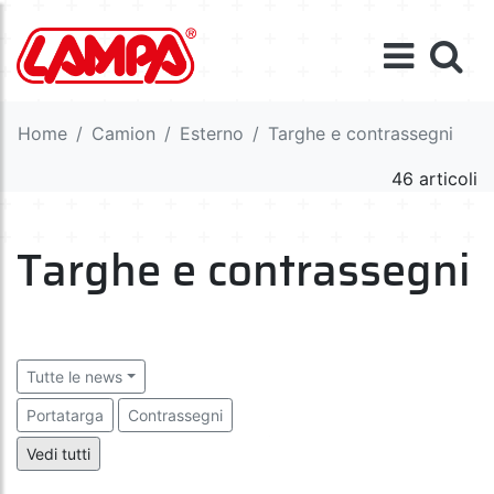
Home
Camion
Esterno
Targhe e contrassegni
46 articoli
Targhe e contrassegni
Tutte le news
Portatarga
Contrassegni
Strisce segnaletiche di sicurezza
Vedi tutti