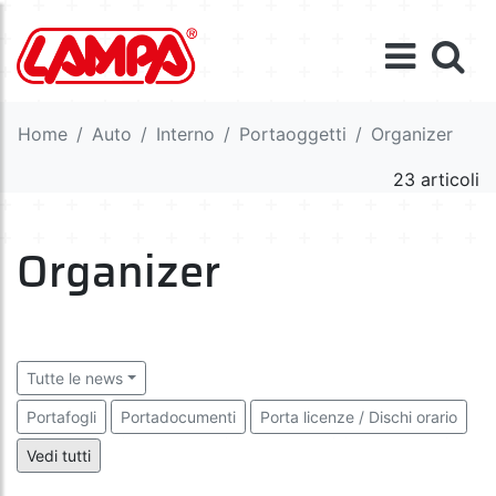
Home
Auto
Interno
Portaoggetti
Organizer
23 articoli
Organizer
Tutte le news
Portafogli
Portadocumenti
Porta licenze / Dischi orario
Portanotes
Portaoggetti
Portalattine
Portacenere
Vedi tutti
Portaocchiali
Organizer