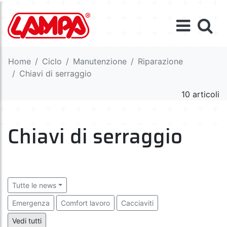
Home
Ciclo
Manutenzione
Riparazione
Chiavi di serraggio
10 articoli
Chiavi di serraggio
Tutte le news
Emergenza
Comfort lavoro
Cacciaviti
Chiavi di serraggio
Pinze
Utensili
Utensili da taglio
Vedi tutti