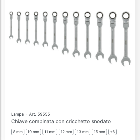
-
Lampa
Art. 59555
Chiave combinata con cricchetto snodato
8 mm
10 mm
11 mm
12 mm
13 mm
15 mm
+6