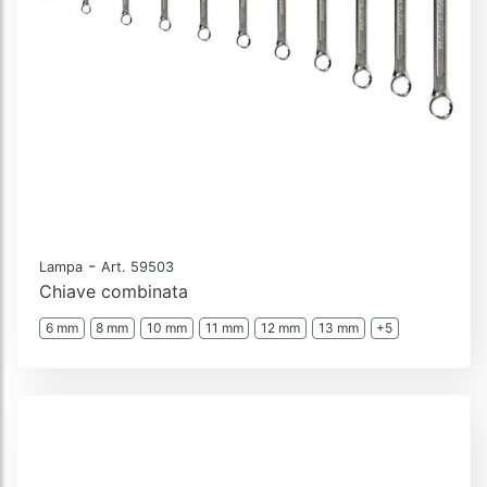
-
Lampa
Art. 59503
Chiave combinata
6 mm
8 mm
10 mm
11 mm
12 mm
13 mm
+5