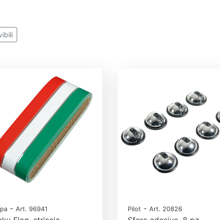
bili
-
-
pa
Art. 96941
Pilot
Art. 20826
cky Flag, striscia
Sfere adesive, 8 pz