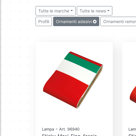
Tutte le marche
Tutte le news
Profili
Ornamenti adesivi
Ornamenti removi
-
Lampa
Art. 96940
Lam
Sticky Maxi-Flag, fascia
Sti