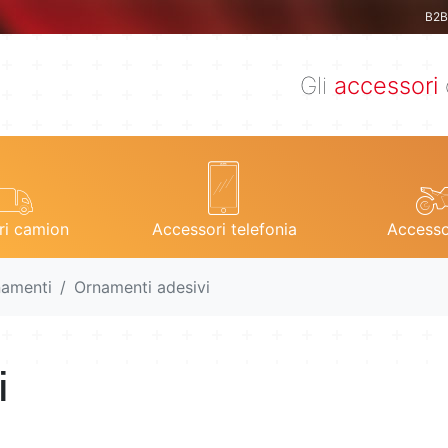
B2B 
Gli
accessori
ri camion
Accessori telefonia
Accesso
rnamenti
Ornamenti adesivi
i