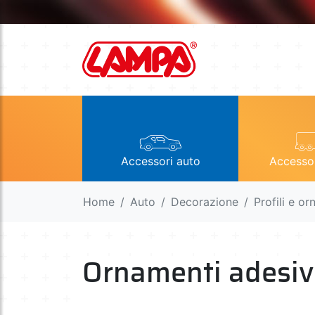
Accessori auto
Accesso
Home
Auto
Decorazione
Profili e o
Ornamenti adesiv