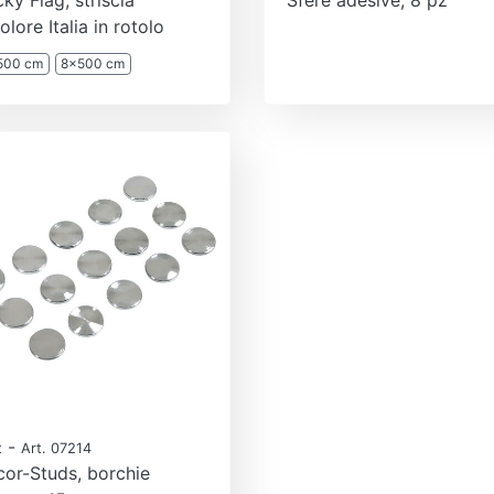
colore Italia in rotolo
500 cm
8x500 cm
-
t
Art. 07214
or-Studs, borchie