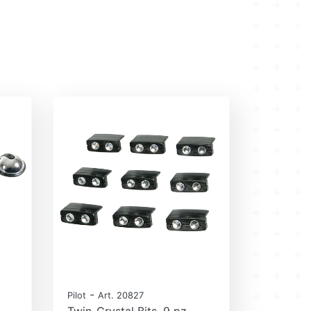
-
Pilot
Art. 20827
Twin-Crystal Bits, 9 pz