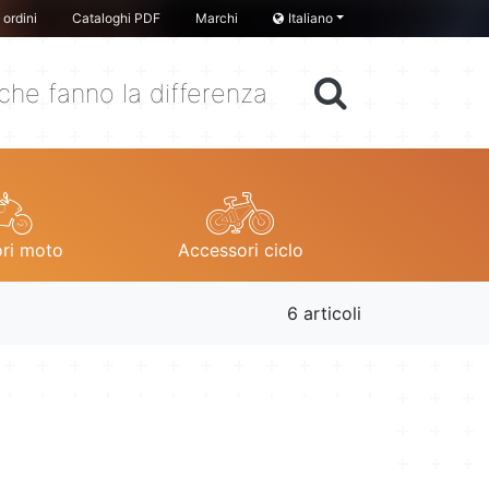
ordini
Cataloghi PDF
Marchi
Italiano
che fanno la differenza
ri moto
Accessori ciclo
6 articoli