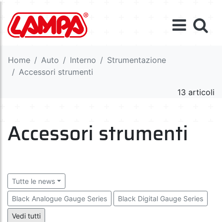
Home
Auto
Interno
Strumentazione
Accessori strumenti
13 articoli
Accessori strumenti
Tutte le news
Black Analogue Gauge Series
Black Digital Gauge Series
Serie Blue-Light
Serie Race-Pro
Serie Smoke-3D
Vedi tutti