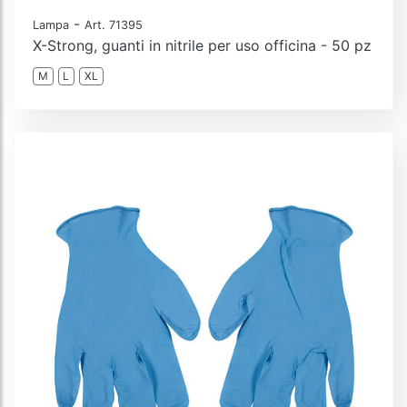
-
Lampa
Art. 71395
X-Strong, guanti in nitrile per uso officina - 50 pz
M
L
XL