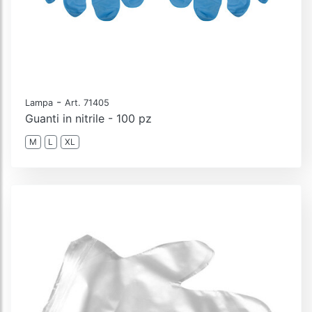
-
Lampa
Art. 71405
Guanti in nitrile - 100 pz
M
L
XL