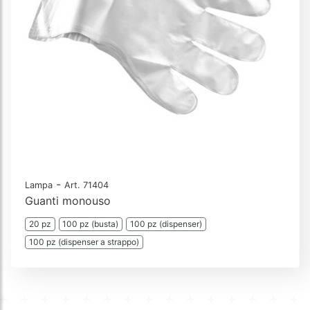
-
Lampa
Art. 71404
Guanti monouso
20 pz
100 pz (busta)
100 pz (dispenser)
100 pz (dispenser a strappo)