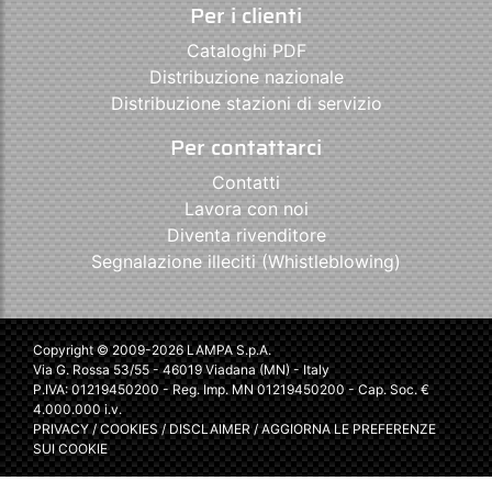
Per i clienti
Cataloghi PDF
Distribuzione nazionale
Distribuzione stazioni di servizio
Per contattarci
Contatti
Lavora con noi
Diventa rivenditore
Segnalazione illeciti (Whistleblowing)
Copyright © 2009-2026 LAMPA S.p.A.
Via G. Rossa 53/55 - 46019 Viadana (MN) - Italy
P.IVA: 01219450200 - Reg. Imp. MN 01219450200 - Cap. Soc. €
4.000.000 i.v.
PRIVACY
/
COOKIES
/
DISCLAIMER
/
AGGIORNA LE PREFERENZE
SUI COOKIE