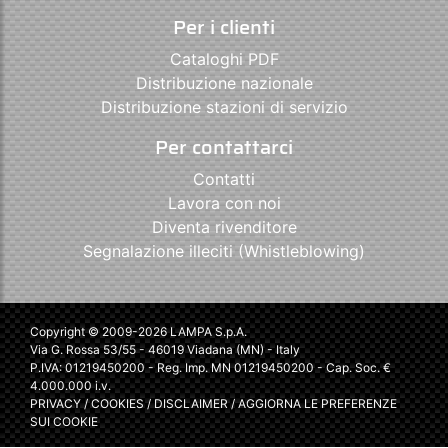
Per i clienti
Cataloghi PDF
Distribuzione nazionale
Distribuzione stazioni di servizio
Per contattarci
Contatti
Lavora con noi
Diventa rivenditore
Segnalazione illeciti (Whistleblowing)
Copyright © 2009-2026 LAMPA S.p.A.
Via G. Rossa 53/55 - 46019 Viadana (MN) - Italy
P.IVA: 01219450200 - Reg. Imp. MN 01219450200 - Cap. Soc. €
4.000.000 i.v.
PRIVACY
/
COOKIES
/
DISCLAIMER
/
AGGIORNA LE PREFERENZE
SUI COOKIE