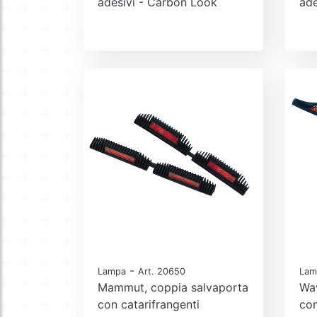
adesivi - Carbon Look
ade
-
Lampa
Art. 20650
Lam
Mammut, coppia salvaporta
Wav
con catarifrangenti
con