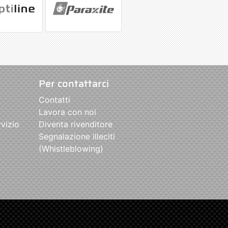
Per contattarci
Contatti
Lavora con noi
rvizio
Diventa rivenditore
Segnalazione illeciti
(Whistleblowing)