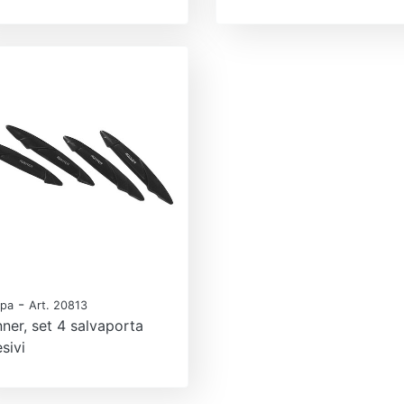
-
pa
Art. 20813
ner, set 4 salvaporta
sivi