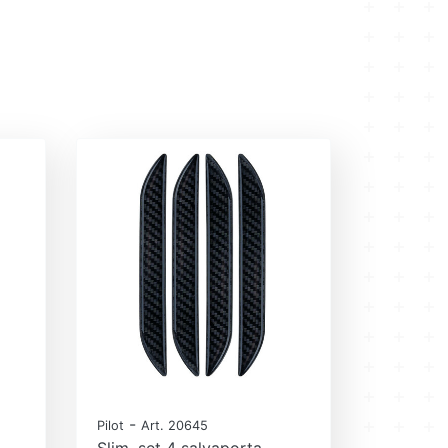
-
Pilot
Art. 20645
Slim, set 4 salvaporta