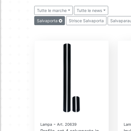
Tutte le marche
Tutte le news
Salvaporta
Strisce Salvaporta
Salvaparau
-
Lampa
Art. 20639
Lam
Profile, set 4 salvaporta in
Inv