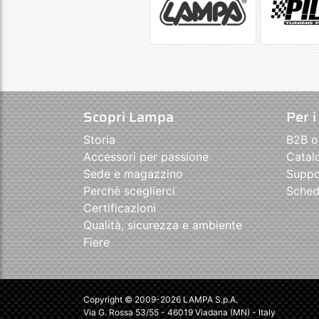
Scopri Lampa
Per i
Storia
B2B o
Accessori per passione
Catal
Sede e magazzino
Suppo
Perchè sceglierci
Sched
Certificazioni
Qualità, sicurezza e ambiente
Fiere
Copyright © 2009-2026 LAMPA S.p.A.
Via G. Rossa 53/55 - 46019 Viadana (MN) - Italy