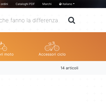
ordini
Cataloghi PDF
Marchi
Italiano
che fanno la differenza
ri moto
Accessori ciclo
14 articoli