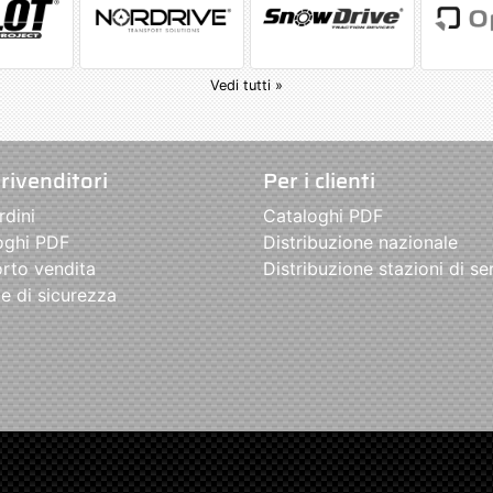
Vedi tutti »
 rivenditori
Per i clienti
rdini
Cataloghi PDF
oghi PDF
Distribuzione nazionale
rto vendita
Distribuzione stazioni di se
e di sicurezza