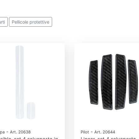
rti
Pellicole protettive
-
-
pa
Art. 20638
Pilot
Art. 20644
isible, set 4 salvaporta in
Linear, set 4 salvaporta