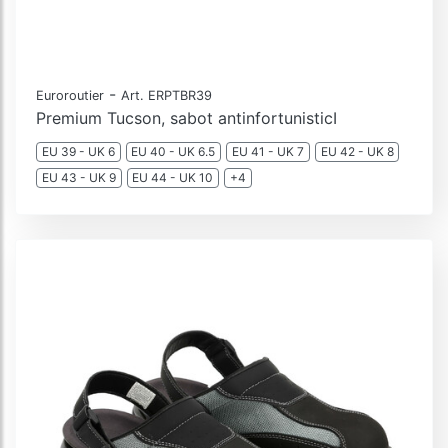
-
Euroroutier
Art. ERPTBR39
Premium Tucson, sabot antinfortunisticI
EU 39 - UK 6
EU 40 - UK 6.5
EU 41 - UK 7
EU 42 - UK 8
EU 43 - UK 9
EU 44 - UK 10
+4