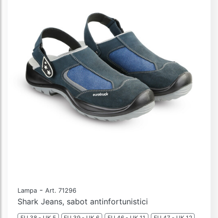
-
Lampa
Art. 71296
Shark Jeans, sabot antinfortunistici
EU 38 - UK 5
EU 39 - UK 6
EU 46 - UK 11
EU 47 - UK 12