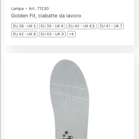
-
Lampa
Art. 71230
Golden Fit, ciabatte da lavoro
EU 38 - UK 5
EU 39 - UK 6
EU 40 - UK 6,5
EU 41 - UK 7
EU 42 - UK 8
EU 43 - UK 9
+4