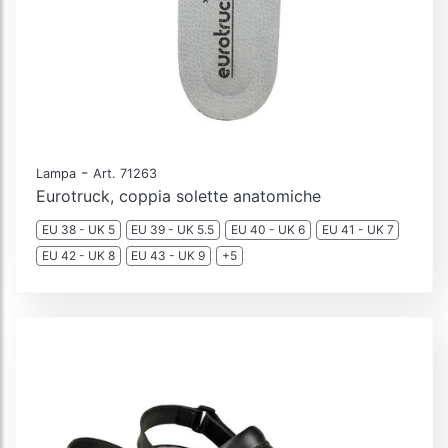
-
Lampa
Art. 71263
Eurotruck, coppia solette anatomiche
EU 38 - UK 5
EU 39 - UK 5.5
EU 40 - UK 6
EU 41 - UK 7
EU 42 - UK 8
EU 43 - UK 9
+5