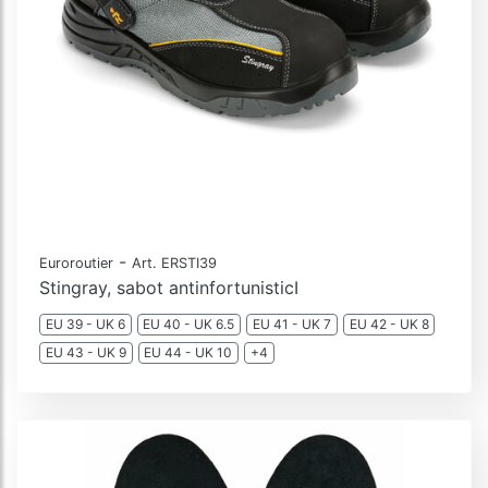
-
Euroroutier
Art. ERSTI39
Stingray, sabot antinfortunisticI
EU 39 - UK 6
EU 40 - UK 6.5
EU 41 - UK 7
EU 42 - UK 8
EU 43 - UK 9
EU 44 - UK 10
+4