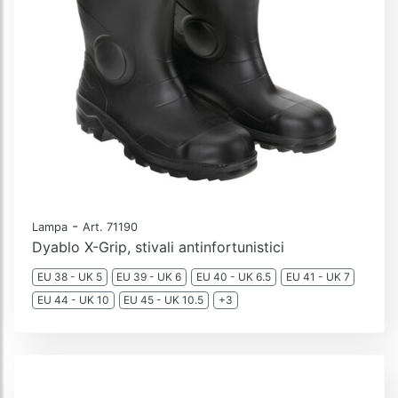
-
Lampa
Art. 71190
Dyablo X-Grip, stivali antinfortunistici
EU 38 - UK 5
EU 39 - UK 6
EU 40 - UK 6.5
EU 41 - UK 7
EU 44 - UK 10
EU 45 - UK 10.5
+3