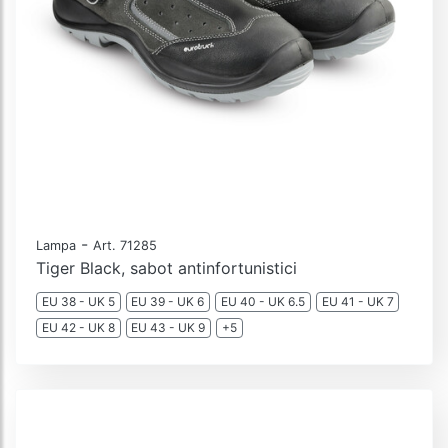
-
Lampa
Art. 71285
Tiger Black, sabot antinfortunistici
EU 38 - UK 5
EU 39 - UK 6
EU 40 - UK 6.5
EU 41 - UK 7
EU 42 - UK 8
EU 43 - UK 9
+5