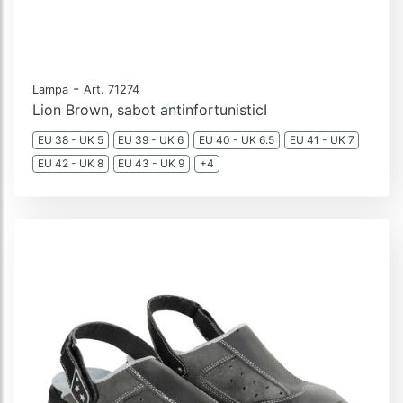
-
Lampa
Art. 71274
Lion Brown, sabot antinfortunisticI
EU 38 - UK 5
EU 39 - UK 6
EU 40 - UK 6.5
EU 41 - UK 7
EU 42 - UK 8
EU 43 - UK 9
+4