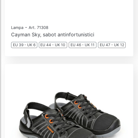
-
Lampa
Art. 71308
Cayman Sky, sabot antinfortunistici
EU 39 - UK 6
EU 44 - UK 10
EU 46 - UK 11
EU 47 - UK 12