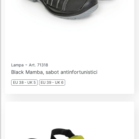
-
Lampa
Art. 71318
Black Mamba, sabot antinfortunistici
EU 38 - UK 5
EU 39 - UK 6