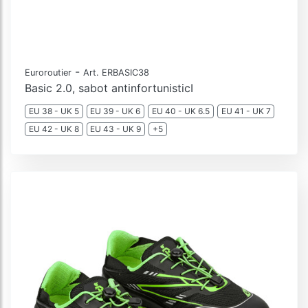
-
Euroroutier
Art. ERBASIC38
Basic 2.0, sabot antinfortunisticI
EU 38 - UK 5
EU 39 - UK 6
EU 40 - UK 6.5
EU 41 - UK 7
EU 42 - UK 8
EU 43 - UK 9
+5