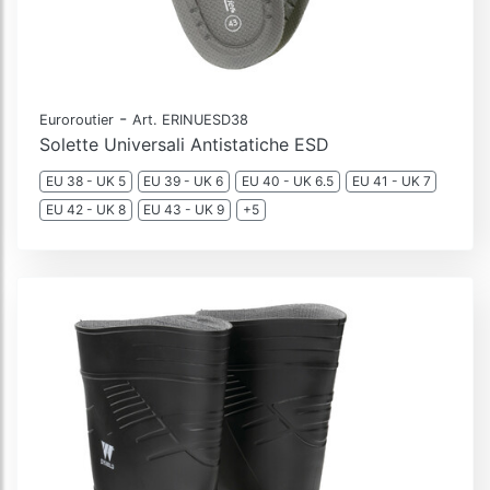
-
Euroroutier
Art. ERINUESD38
Solette Universali Antistatiche ESD
EU 38 - UK 5
EU 39 - UK 6
EU 40 - UK 6.5
EU 41 - UK 7
EU 42 - UK 8
EU 43 - UK 9
+5