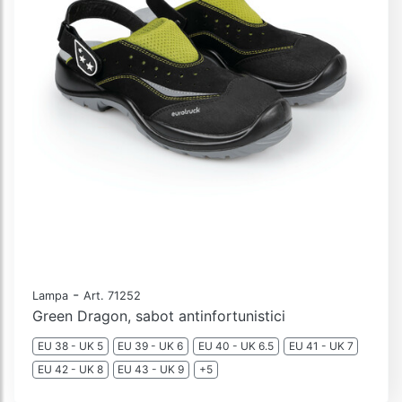
-
Lampa
Art. 71252
Green Dragon, sabot antinfortunistici
EU 38 - UK 5
EU 39 - UK 6
EU 40 - UK 6.5
EU 41 - UK 7
EU 42 - UK 8
EU 43 - UK 9
+5