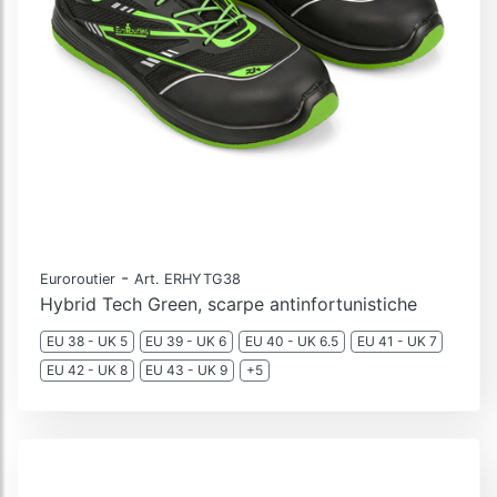
-
Euroroutier
Art. ERHYTG38
Hybrid Tech Green, scarpe antinfortunistiche
EU 38 - UK 5
EU 39 - UK 6
EU 40 - UK 6.5
EU 41 - UK 7
EU 42 - UK 8
EU 43 - UK 9
+5