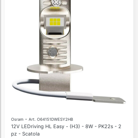
-
Osram
Art. O64151DWESY2HB
12V LEDriving HL Easy - (H3) - 8W - PK22s - 2
pz - Scatola