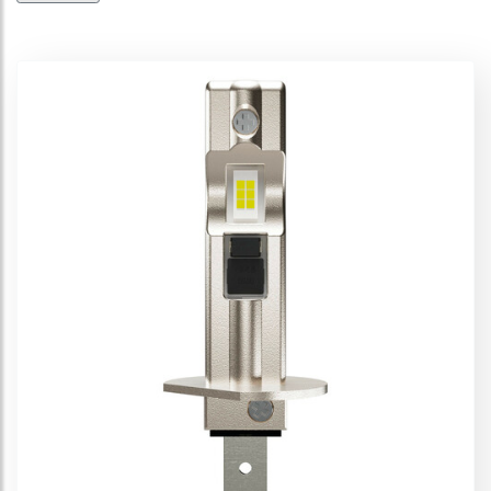
LEDriving HL Vintage 12V
LEDriving HL Easy GEN2 12V
LEDriving HL Easy 12V
LEDriving HL Bright 12V
LEDriving HL Intense NXT
LEDriving XTR 12V
LEDriving FL 12V
LEDriving SL
LEDriving Fog Lamp 12V
LEDriving Canbus Control Unit
LEDriving HL 12/24V
LEDriving Retrofit Led Premium 12V
LEDriving Retrofit Led Standard 12V