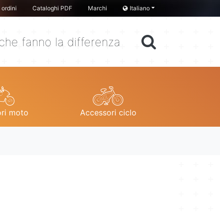
ordini
Cataloghi PDF
Marchi
Italiano
che fanno la differenza
ri moto
Accessori ciclo