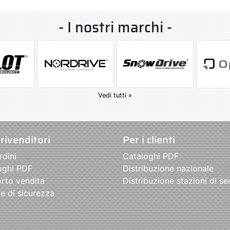
- I nostri marchi -
Vedi tutti »
 rivenditori
Per i clienti
rdini
Cataloghi PDF
oghi PDF
Distribuzione nazionale
rto vendita
Distribuzione stazioni di se
e di sicurezza