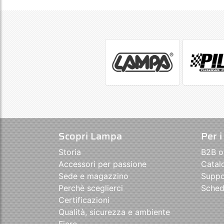
Scopri Lampa
Per i
Storia
B2B o
Accessori per passione
Catal
Sede e magazzino
Suppo
Perchè sceglierci
Sched
Certificazioni
Qualità, sicurezza e ambiente
Fiere