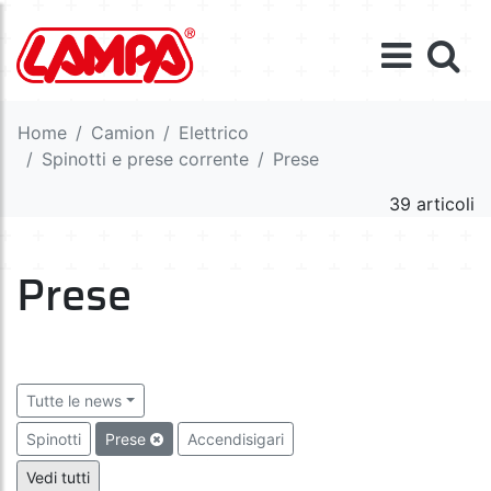
Home
Camion
Elettrico
Spinotti e prese corrente
Prese
39 articoli
Prese
Tutte le news
Spinotti
Prese
Accendisigari
Sistema componibile Ext
Vedi tutti