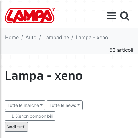
Home
Auto
Lampadine
Lampa - xeno
53 articoli
Lampa - xeno
Tutte le marche
Tutte le news
HID Xenon componibili
Centraline di ricambio compatibili con impianti xeno originali
Vedi tutti
Lampadine HID Xenon 4.300°K