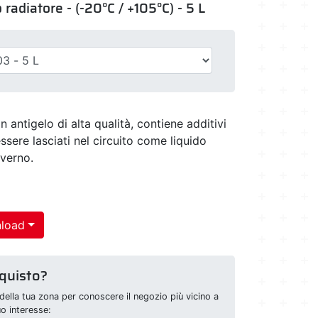
 radiatore - (-20°C / +105°C) - 5 L
n antigelo di alta qualità, contiene additivi
sere lasciati nel circuito come liquido
nverno.
load
cquisto?
della tua zona per conoscere il negozio più vicino a
uo interesse: