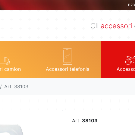
B2B 
Gli
accessori
ri camion
Accessori telefonia
Accesso
Art. 38103
Art.
38103