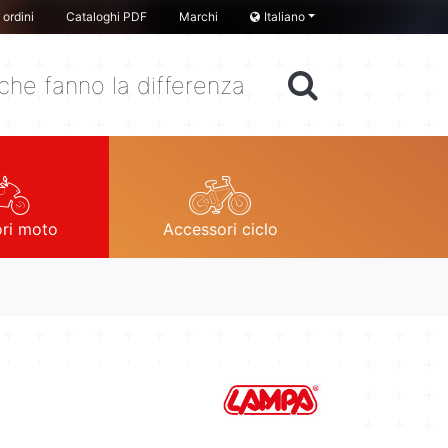
ordini
Cataloghi PDF
Marchi
Italiano
che fanno la differenza
ri moto
Accessori ciclo