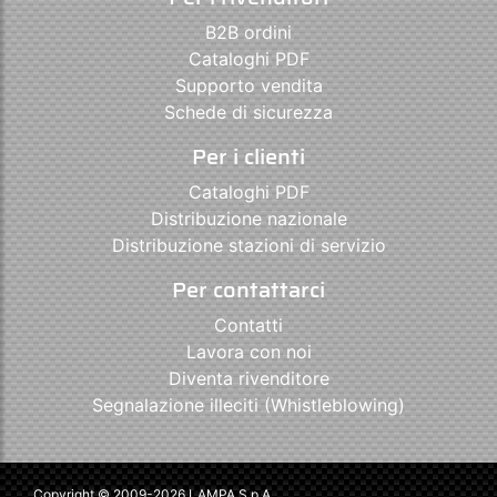
B2B ordini
Cataloghi PDF
Supporto vendita
Schede di sicurezza
Per i clienti
Cataloghi PDF
Distribuzione nazionale
Distribuzione stazioni di servizio
Per contattarci
Contatti
Lavora con noi
Diventa rivenditore
Segnalazione illeciti (Whistleblowing)
Copyright © 2009-2026 LAMPA S.p.A.