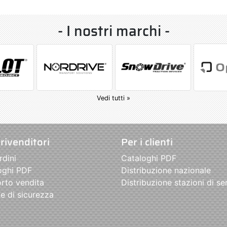
- I nostri marchi -
Vedi tutti »
 rivenditori
Per i clienti
rdini
Cataloghi PDF
oghi PDF
Distribuzione nazionale
rto vendita
Distribuzione stazioni di se
e di sicurezza