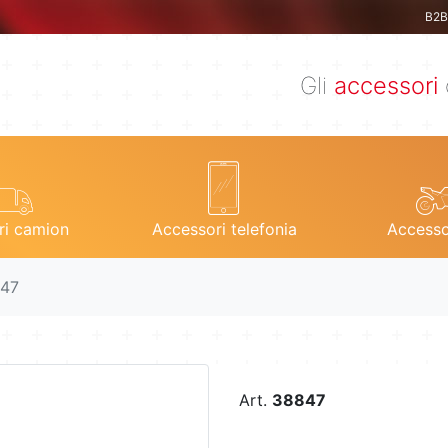
B2B 
Gli
accessori
ri camion
Accessori telefonia
Accesso
847
Art.
38847