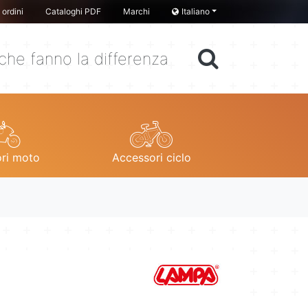
ordini
Cataloghi PDF
Marchi
Italiano
che fanno la differenza
ri moto
Accessori ciclo