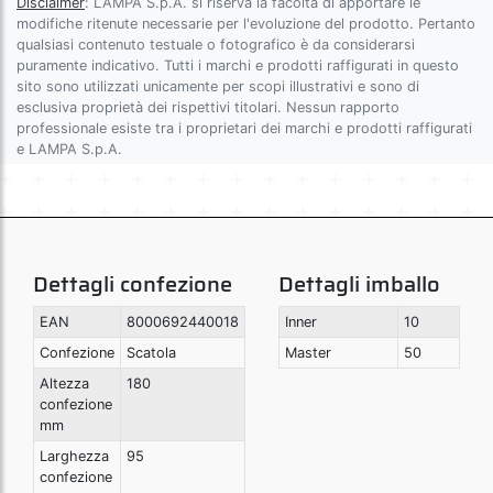
Disclaimer
: LAMPA S.p.A. si riserva la facoltà di apportare le
modifiche ritenute necessarie per l'evoluzione del prodotto. Pertanto
qualsiasi contenuto testuale o fotografico è da considerarsi
puramente indicativo. Tutti i marchi e prodotti raffigurati in questo
sito sono utilizzati unicamente per scopi illustrativi e sono di
esclusiva proprietà dei rispettivi titolari. Nessun rapporto
professionale esiste tra i proprietari dei marchi e prodotti raffigurati
e LAMPA S.p.A.
Dettagli confezione
Dettagli imballo
EAN
8000692440018
Inner
10
Confezione
Scatola
Master
50
Altezza
180
confezione
mm
Larghezza
95
confezione