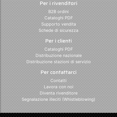
Per i rivenditori
B2B ordini
Cataloghi PDF
Supporto vendita
Schede di sicurezza
Per i clienti
Cataloghi PDF
Distribuzione nazionale
Distribuzione stazioni di servizio
Per contattarci
Contatti
Lavora con noi
Diventa rivenditore
Segnalazione illeciti (Whistleblowing)