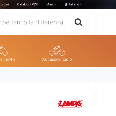
ordini
Cataloghi PDF
Marchi
Italiano
che fanno la differenza
ri moto
Accessori ciclo