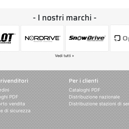
- I nostri marchi -
Vedi tutti »
 rivenditori
Per i clienti
rdini
Cataloghi PDF
oghi PDF
Distribuzione nazionale
rto vendita
Distribuzione stazioni di se
e di sicurezza