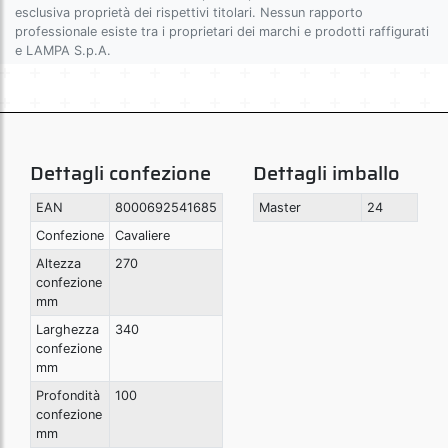
esclusiva proprietà dei rispettivi titolari. Nessun rapporto
professionale esiste tra i proprietari dei marchi e prodotti raffigurati
e LAMPA S.p.A.
Dettagli confezione
Dettagli imballo
EAN
8000692541685
Master
24
Confezione
Cavaliere
Altezza
270
confezione
mm
Larghezza
340
confezione
mm
Profondità
100
confezione
mm