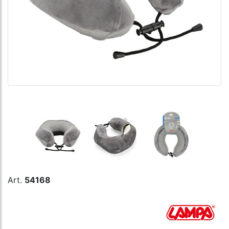
Art.
54168