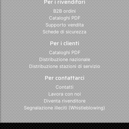
Per i rivenditori
B2B ordini
Cataloghi PDF
Supporto vendita
Schede di sicurezza
Per i clienti
Cataloghi PDF
Distribuzione nazionale
Distribuzione stazioni di servizio
Per contattarci
Contatti
Lavora con noi
Diventa rivenditore
Segnalazione illeciti (Whistleblowing)