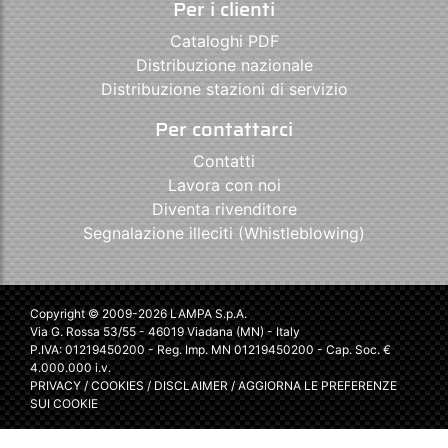
Per i clienti
Cataloghi PDF
Distribuzione nazionale
Distribuzione stazioni di servizio
Per contattarci
Contatti
Lavora con noi
Diventa rivenditore
Segnalazione illeciti (Whistleblowing)
Copyright © 2009-2026 LAMPA S.p.A.
Via G. Rossa 53/55 - 46019 Viadana (MN) - Italy
P.IVA: 01219450200 - Reg. Imp. MN 01219450200 - Cap. Soc. €
4.000.000 i.v.
PRIVACY
/
COOKIES
/
DISCLAIMER
/
AGGIORNA LE PREFERENZE
SUI COOKIE