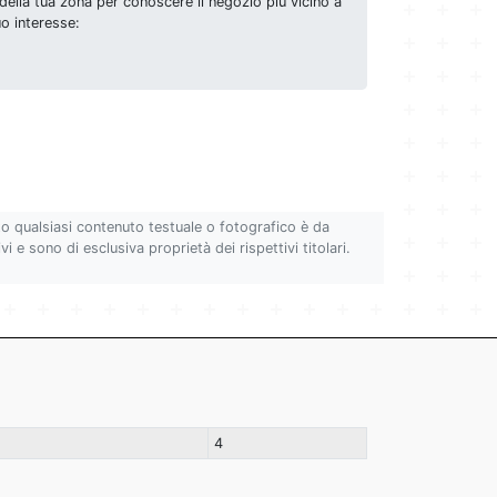
della tua zona per conoscere il negozio più vicino a
uo interesse:
to qualsiasi contenuto testuale o fotografico è da
i e sono di esclusiva proprietà dei rispettivi titolari.
4