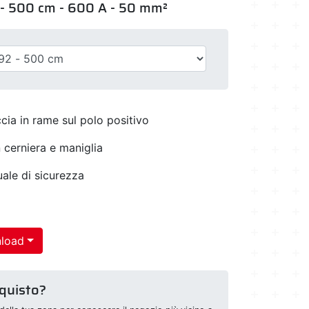
o - 500 cm - 600 A - 50 mm²
cia in rame sul polo positivo
 cerniera e maniglia
uale di sicurezza
load
cquisto?