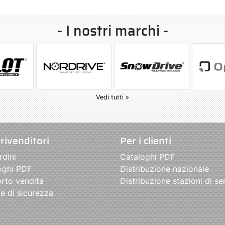
- I nostri marchi -
Vedi tutti »
 rivenditori
Per i clienti
rdini
Cataloghi PDF
oghi PDF
Distribuzione nazionale
rto vendita
Distribuzione stazioni di se
e di sicurezza