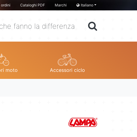
ordini
Cataloghi PDF
Marchi
Italiano
che fanno la differenza
ri moto
Accessori ciclo