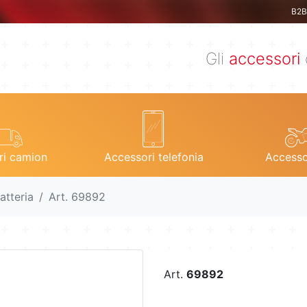
B2B 
Gli
accessori
ri camion
Accessori telefonia
Accesso
atteria
Art. 69892
Art.
69892