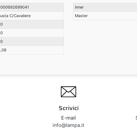
8000692699041
Inner
usta C/Cavaliere
Master
80
80
30
,08
Scrivici
E-mail
info@lampa.it