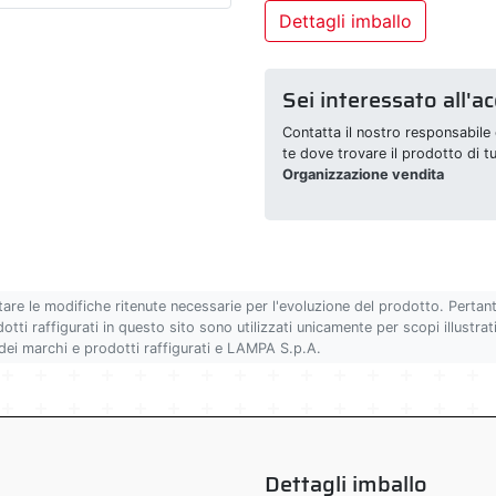
Dettagli imballo
Sei interessato all'a
Contatta il nostro responsabile 
te dove trovare il prodotto di t
Organizzazione vendita
tare le modifiche ritenute necessarie per l'evoluzione del prodotto. Pertan
ti raffigurati in questo sito sono utilizzati unicamente per scopi illustrativ
 dei marchi e prodotti raffigurati e LAMPA S.p.A.
Dettagli imballo