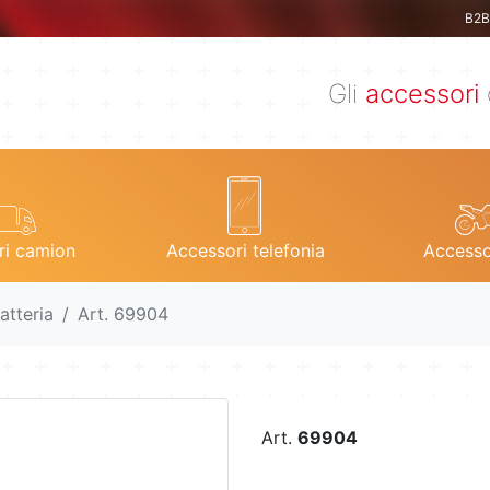
B2B 
Gli
accessori
ri camion
Accessori telefonia
Accesso
atteria
Art. 69904
Art.
69904