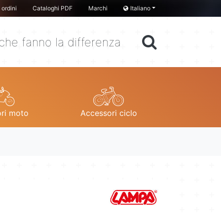
ordini
Cataloghi PDF
Marchi
Italiano
che fanno la differenza
ri moto
Accessori ciclo