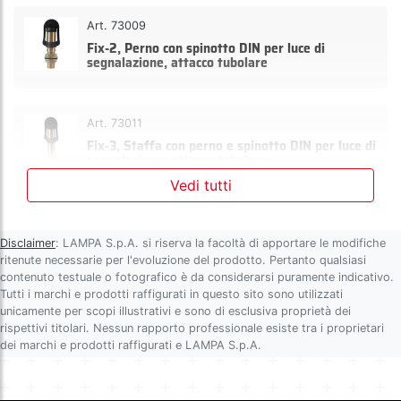
Art. 73009
Fix-2, Perno con spinotto DIN per luce di
segnalazione, attacco tubolare
Art. 73011
Fix-3, Staffa con perno e spinotto DIN per luce di
segnalazione, attacco tubolare
Vedi tutti
Art. 73012
Fix-4, Staffa con perno e spinotto DIN per luce di
Disclaimer
: LAMPA S.p.A. si riserva la facoltà di apportare le modifiche
segnalazione, attacco tubolare
ritenute necessarie per l'evoluzione del prodotto. Pertanto qualsiasi
contenuto testuale o fotografico è da considerarsi puramente indicativo.
Tutti i marchi e prodotti raffigurati in questo sito sono utilizzati
unicamente per scopi illustrativi e sono di esclusiva proprietà dei
Art. 73013
rispettivi titolari. Nessun rapporto professionale esiste tra i proprietari
Fix-5, Staffa con perno e spinotto DIN per luce di
dei marchi e prodotti raffigurati e LAMPA S.p.A.
segnalazione, attacco tubolare