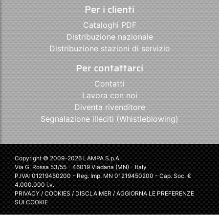
Per i clienti
Cataloghi PDF
Distribuzione nazionale
Distribuzione stazioni di servizio
Per contattarci
Contatti
Lavora con noi
Diventa rivenditore
Segnalazione illeciti (Whistleblowing)
Copyright © 2009-2026 LAMPA S.p.A.
Via G. Rossa 53/55 - 46019 Viadana (MN) - Italy
P.IVA: 01219450200 - Reg. Imp. MN 01219450200 - Cap. Soc. €
4.000.000 i.v.
PRIVACY
/
COOKIES
/
DISCLAIMER
/
AGGIORNA LE PREFERENZE
SUI COOKIE