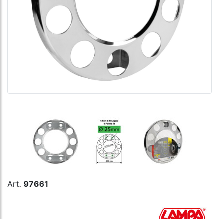
Art.
97661