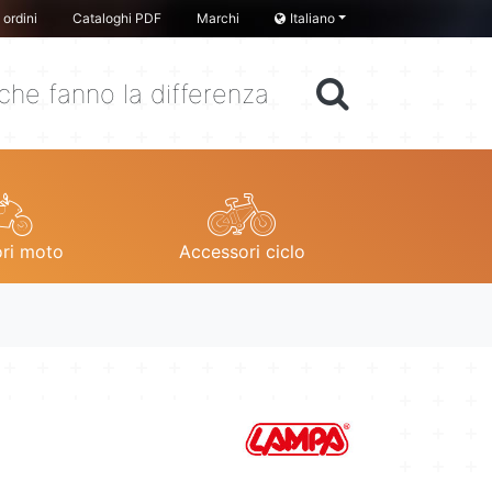
ordini
Cataloghi PDF
Marchi
Italiano
che fanno la differenza
ri moto
Accessori ciclo