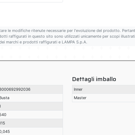
tare le modifiche ritenute necessarie per l'evoluzione del prodotto. Pertan
ti raffigurati in questo sito sono utilizzati unicamente per scopi illustrativ
 dei marchi e prodotti raffigurati e LAMPA S.p.A.
Dettagli imballo
8000692992036
Inner
Busta
Master
1
540
115
0,045