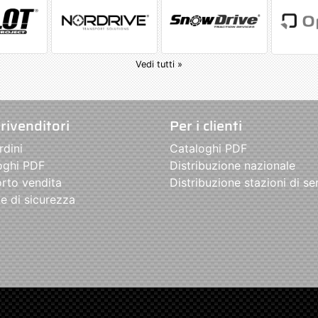
Vedi tutti »
 rivenditori
Per i clienti
rdini
Cataloghi PDF
oghi PDF
Distribuzione nazionale
rto vendita
Distribuzione stazioni di se
e di sicurezza