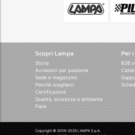
Scopri Lampa
Per i
Storia
B2B o
Accessori per passione
Catal
Sede e magazzino
Suppo
Perchè sceglierci
Sched
Certificazioni
Qualità, sicurezza e ambiente
Fiere
Copyright © 2009-2026 LAMPA S.p.A.