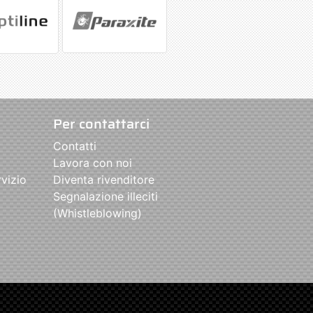
Per contattarci
Contatti
Lavora con noi
rvizio
Diventa rivenditore
Segnalazione illeciti
(Whistleblowing)