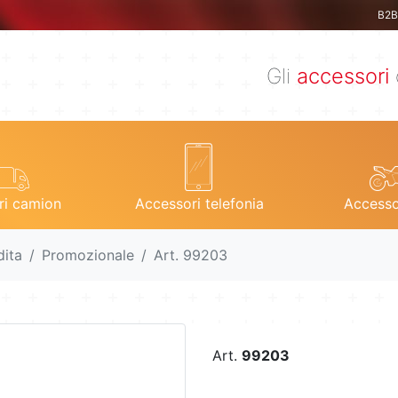
B2B 
Gli
accessori
ri camion
Accessori telefonia
Accesso
dita
Promozionale
Art. 99203
Art.
99203