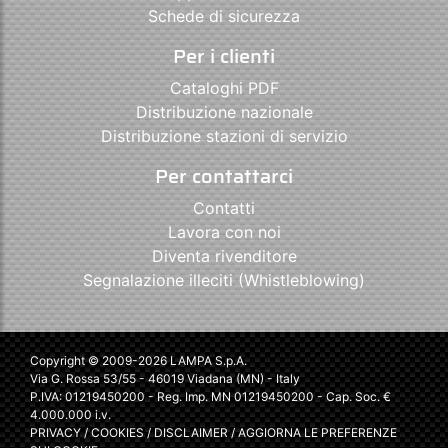
Schede di sicurezza
Per i clienti
Cataloghi PDF
Distribuzione nazionale
Distribuzione stazioni di servizio
Per contattarci
Contatti
Lavora con noi
Diventa rivenditore
Segnalazione illeciti (Whistleblowing)
Copyright © 2009-2026 LAMPA S.p.A.
Via G. Rossa 53/55 - 46019 Viadana (MN) - Italy
P.IVA: 01219450200 - Reg. Imp. MN 01219450200 - Cap. Soc. €
4.000.000 i.v.
PRIVACY
/
COOKIES
/
DISCLAIMER
/
AGGIORNA LE PREFERENZE