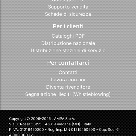
Supporto vendita
Schede di sicurezza
Per i clienti
Cataloghi PDF
Distribuzione nazionale
Distribuzione stazioni di servizio
Per contattarci
Contatti
Lavora con noi
Diventa rivenditore
Segnalazione illeciti (Whistleblowing)
Copyright © 2009-2026 LAMPA S.p.A.
Via G. Rossa 53/55 - 46019 Viadana (MN) - Italy
P.IVA: 01219450200 - Reg. Imp. MN 01219450200 - Cap. Soc. €
4.000.000 i.v.