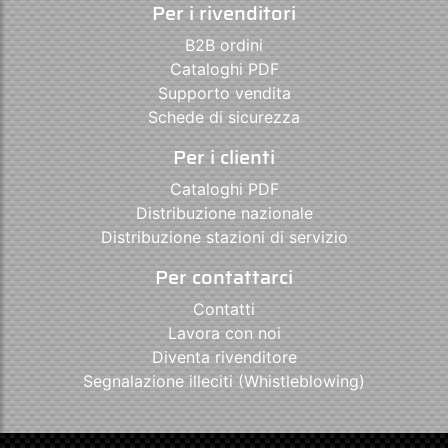
Per i rivenditori
B2B ordini
Cataloghi PDF
Supporto vendita
Schede di sicurezza
Per i clienti
Cataloghi PDF
Distribuzione nazionale
Distribuzione stazioni di servizio
Per contattarci
Contatti
Lavora con noi
Diventa rivenditore
Segnalazione illeciti (Whistleblowing)