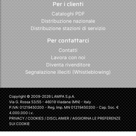
Per i clienti
Cataloghi PDF
Distribuzione nazionale
Distribuzione stazioni di servizio
Per contattarci
Contatti
Lavora con noi
Diventa rivenditore
Segnalazione illeciti (Whistleblowing)
Copyright © 2009-2026 LAMPA S.p.A.
Via G. Rossa 53/55 - 46019 Viadana (MN) - Italy
P.IVA: 01219450200 - Reg. Imp. MN 01219450200 - Cap. Soc. €
4.000.000 i.v.
PRIVACY
/
COOKIES
/
DISCLAIMER
/
AGGIORNA LE PREFERENZE
SUI COOKIE