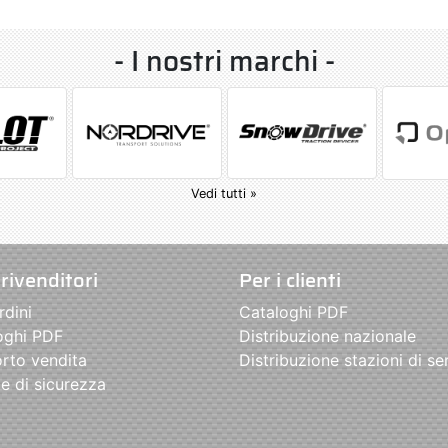
- I nostri marchi -
Vedi tutti »
 rivenditori
Per i clienti
rdini
Cataloghi PDF
oghi PDF
Distribuzione nazionale
rto vendita
Distribuzione stazioni di se
e di sicurezza