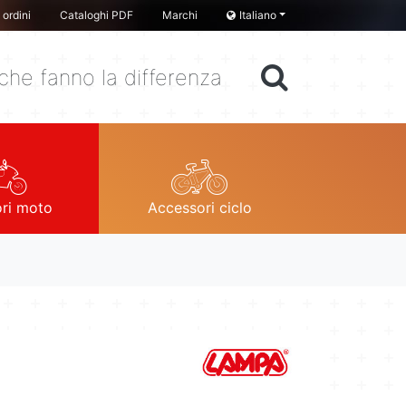
ordini
Cataloghi PDF
Marchi
Italiano
che fanno la differenza
ri moto
Accessori ciclo