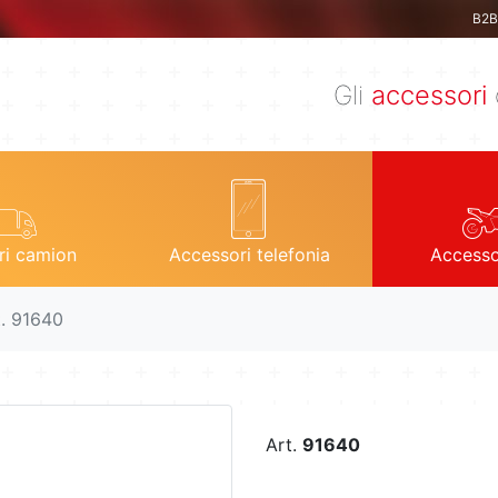
B2B 
Gli
accessori
ri camion
Accessori telefonia
Accesso
t. 91640
Art.
91640