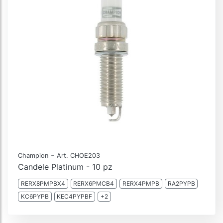
-
Champion
Art. CHOE203
Candele Platinum - 10 pz
RERX8PMPBX4
RERX6PMCB4
RERX4PMPB
RA2PYPB
KC6PYPB
KEC4PYPBF
+2