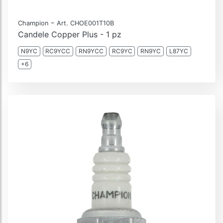
-
Champion
Art. CHOE001T10B
Candele Copper Plus - 1 pz
N9YC
RC9YCC
RN9YCC
RC9YC
RN9YC
L87YC
+6