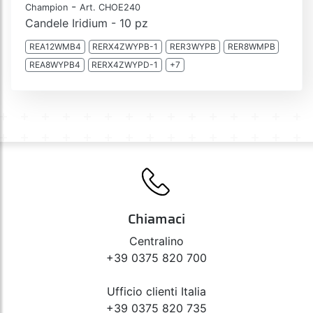
-
Champion
Art. CHOE240
Candele Iridium - 10 pz
REA12WMB4
RERX4ZWYPB-1
RER3WYPB
RER8WMPB
REA8WYPB4
RERX4ZWYPD-1
+7
Chiamaci
Centralino
+39 0375 820 700
Ufficio clienti Italia
+39 0375 820 735