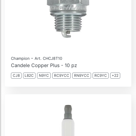
-
Champion
Art. CHCJ8T10
Candele Copper Plus - 10 pz
CJ8
L82C
N9YC
RC9YCC
RN9YCC
RC9YC
+22