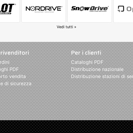
Vedi tutti »
 rivenditori
Per i clienti
rdini
Cataloghi PDF
oghi PDF
Distribuzione nazionale
rto vendita
Distribuzione stazioni di se
e di sicurezza