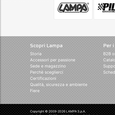
Scopri Lampa
Per i
Storia
B2B o
Accessori per passione
Catal
Sede e magazzino
Suppo
Perchè sceglierci
Sched
Certificazioni
Qualità, sicurezza e ambiente
Fiere
Copyright © 2009-2026 LAMPA S.p.A.