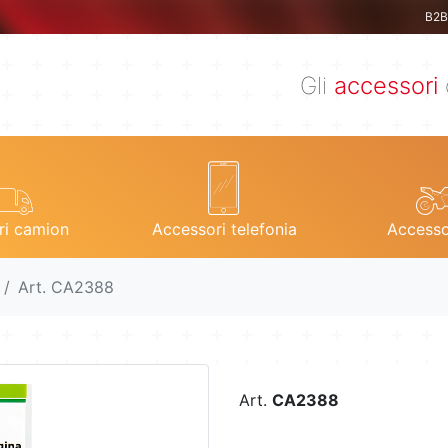
B2B 
Gli
accessori
ri camion
Accessori telefonia
Accesso
Art. CA2388
Art.
CA2388