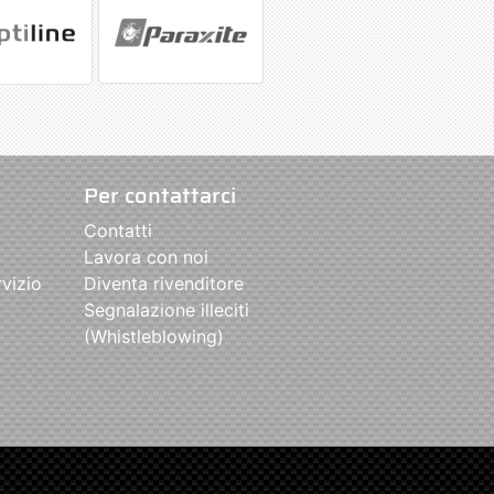
Per contattarci
Contatti
Lavora con noi
rvizio
Diventa rivenditore
Segnalazione illeciti
(Whistleblowing)