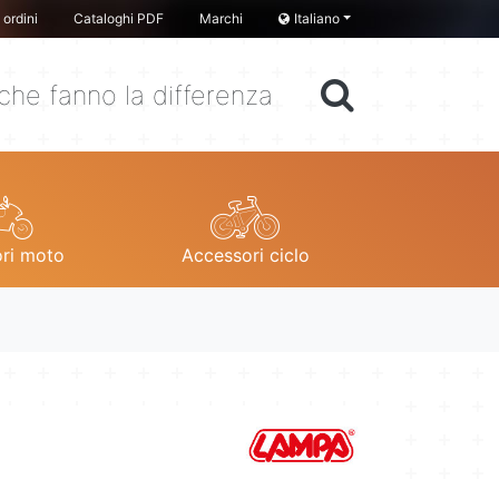
ordini
Cataloghi PDF
Marchi
Italiano
che fanno la differenza
ri moto
Accessori ciclo