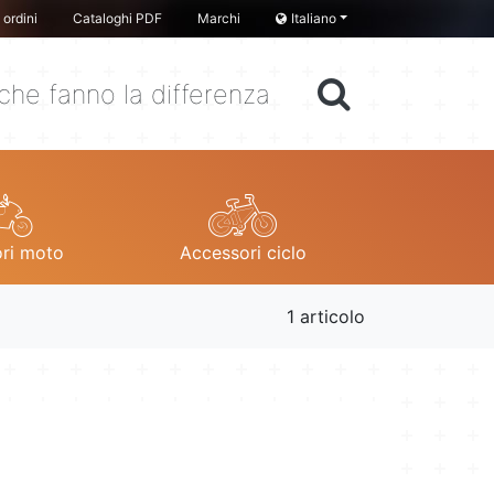
ordini
Cataloghi PDF
Marchi
Italiano
che fanno la differenza
ri moto
Accessori ciclo
1 articolo