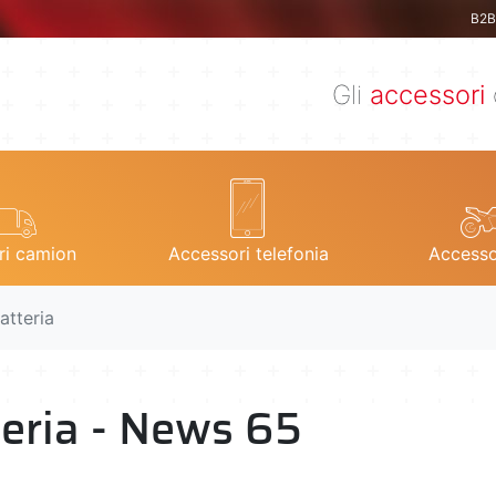
B2B 
Gli
accessori
ri camion
Accessori telefonia
Accesso
atteria
teria - News 65