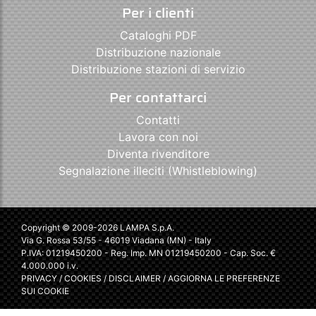
Per i clienti
Cataloghi PDF
Distribuzione nazionale
Distribuzione stazioni di servizio
Per contattarci
Contatti
Lavora con noi
Diventa rivenditore
Segnalazione illeciti (Whistleblowing)
Copyright © 2009-2026 LAMPA S.p.A.
Via G. Rossa 53/55 - 46019 Viadana (MN) - Italy
P.IVA: 01219450200 - Reg. Imp. MN 01219450200 - Cap. Soc. €
4.000.000 i.v.
PRIVACY
/
COOKIES
/
DISCLAIMER
/
AGGIORNA LE PREFERENZE
SUI COOKIE