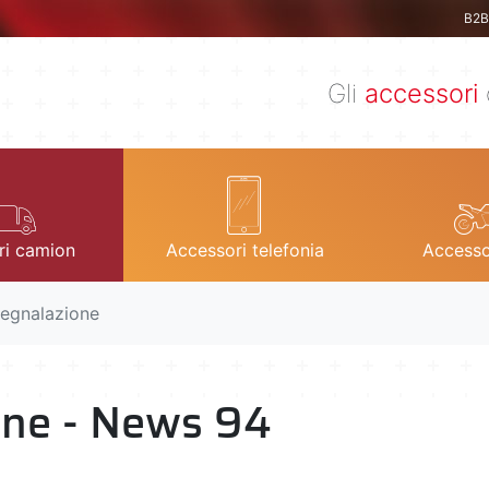
B2B 
Gli
accessori
ri camion
Accessori telefonia
Accesso
segnalazione
one - News 94