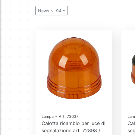
News N. 94
-
Lampa
Art. 73037
Lam
Calotta ricambio per luce di
Cal
segnalazione art. 72898 /
seg