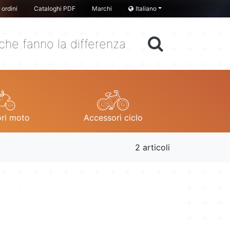
ordini
Cataloghi PDF
Marchi
Italiano
che fanno la differenza
ri moto
Accessori ciclo
2 articoli