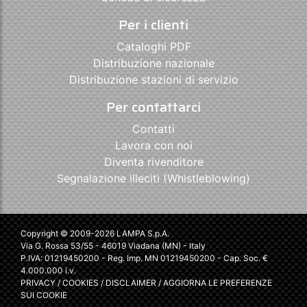
Per i clienti
Cataloghi PDF
Distribuzione nazionale
Distribuzione stazioni di servizio
Per contattarci
Contatti
Lavora con noi
Diventa rivenditore
Segnalazione illeciti (Whistleblowing)
Copyright © 2009-2026 LAMPA S.p.A.
Via G. Rossa 53/55 - 46019 Viadana (MN) - Italy
P.IVA: 01219450200 - Reg. Imp. MN 01219450200 - Cap. Soc. €
4.000.000 i.v.
PRIVACY
/
COOKIES
/
DISCLAIMER
/
AGGIORNA LE PREFERENZE
SUI COOKIE